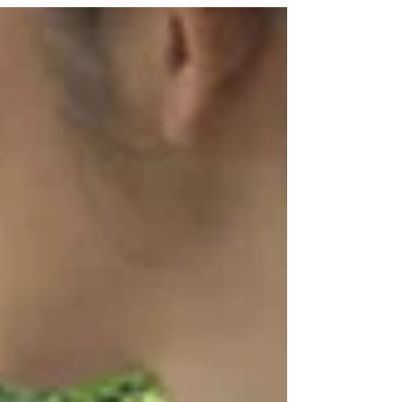
が初代の私の曽祖父で、祖父は当時戦争で出兵してい
たので写っていない。 数年前に道路拡張の為曽祖父の
家は取り壊されたのだがその際発掘調査が行われ、そ
れを見に行った。発掘されたのは...