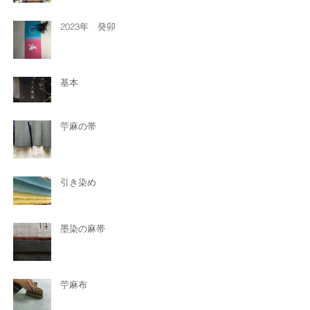
2023年 癸卯
基本
苧麻の帯
引き染め
墨染の麻帯
苧麻布