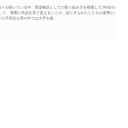
日々が続いている中、西染物店としての取り組み方を模索して3年目の春を
通して、実際に作品を見て貰えることが、語らずもわたしたちの姿勢という
だ不安定な世の中では大手を振...