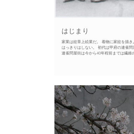
はじまり
家業は紋章上絵業だ。 着物に家紋を描き
はっきりはしない。 初代は甲府の連雀問
連雀問屋街は今から40年程前までは繊維の