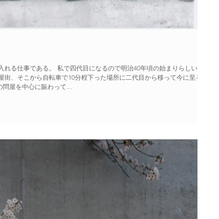
入れる仕事である。 私で四代目になるので明治40年頃の始まりらしいが
屋街、そこから自転車で10分程下った場所に二代目から移って今に至る。
問屋を中心に賑わって...