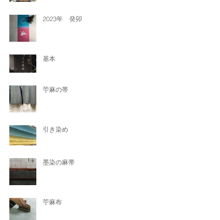
2023年 癸卯
基本
苧麻の帯
引き染め
墨染の麻帯
苧麻布