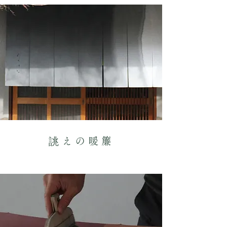
誂えの暖簾