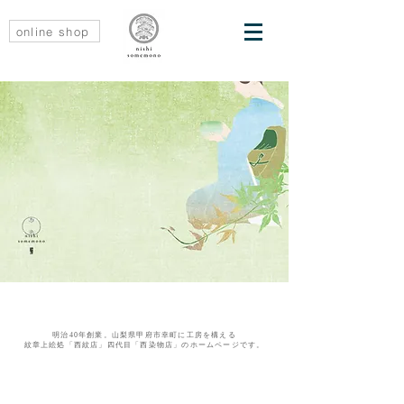
online shop
明治40年創業。山梨県甲府市幸町に工房を構える
紋章上絵処「西紋店」
四代目「西染物店」のホームページです。