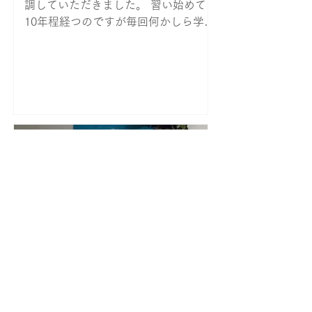
調していただきました。 習い始めて
10年程経つのですが毎回何かしら学ぶ
事があります。 先日のお稽古の際は先
生がお棚に飾ってある茶入が小さく棚
とのバランスが良くないと、ひとまわ
り大きい茶入と変えていらっしゃいま
した。...
2022年12月30日