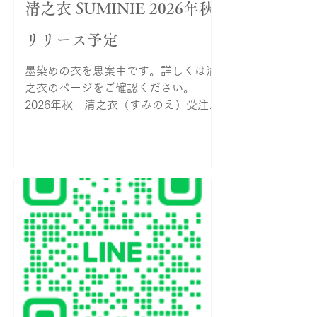
清之衣 SUMINIE 2026年秋
リリース予定
墨染めの衣を思案中です。詳しくは清
之衣のページをご確認ください。
2026年秋 清之衣（すみのえ）受注会
開催 実際手に取って見ていただける機
会をこの秋に開催予定です。 詳しい内
容はHP、SNS等で随時更新していきま
す。 お問い合わせはまたはLINEから
お願いいたします。 「清之衣（すみの
え）」。 古事記に記される「墨江之三
前大神（すみのえのみまへのおほか
み）」からの流れであるわたしたちの
氏神・甲斐住吉神社、そして、職人が
手で染める「墨染め」。 「澄む・住
む・清む」すべてのご縁を紡ぎ、現代
における日常に寄り添うことをコンセ