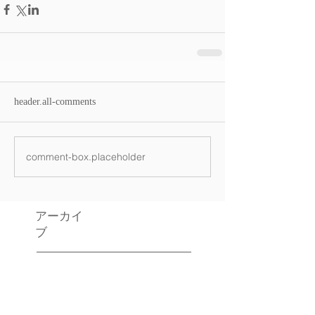
header.all-comments
comment-box.placeholder
アーカイ
ブ