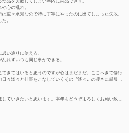
った品を失敗してしまい年内に納品できず。
れや心の乱れ。
所は重々承知なので特に丁寧にやったのに出てしまった失敗。
した。
に思い通りに使える。
が乱れずいつも同じ事ができる。
えてきてはいると思うのですが心はまだまだ。ここへきて修行
の日々淡々と仕事をこなしていくその〝淡々〟の凄さに感服し
進していきたいと思います。本年もどうぞよろしくお願い致し