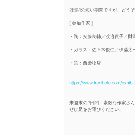
2日間の短い期間ですが、どう
[ 参加作家 ]
・陶：安藤良輔／渡邉貴子／財
・ガラス：佐々木俊仁／伊藤太
・染：西染物店
https://www.ironihofu.com/exhibit
来週末の2日間、素敵な作家さ
ぜひ足をお運びください。