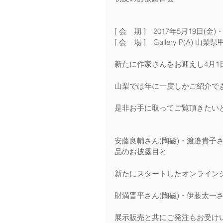
[ 会　期 ]　2017年5月19日(金)
[ 会　場 ]　Gallery P(A) 山梨
新たに作家さんをお迎えし4月
山梨では年に一度しかご紹介で
是非お手に取ってご覧頂きたい
安藤良輔さん(陶磁)・渡邉貴子さ
品のお披露目と
新たにスタートしたオンライン
財満晋平さん(陶磁)・伊藤太一
展示販売と共にご発注もお受け