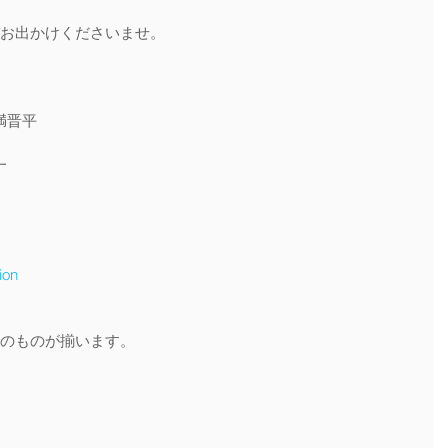
ぞお出かけくださいませ。
満晋平
一
ion
んのものが揃います。