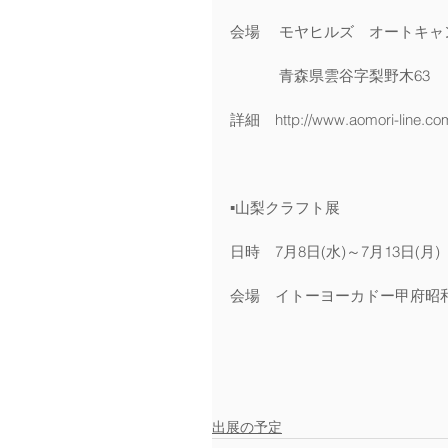
会場　 モヤヒルズ　オートキャ
　　　 青森県雲谷字梨野木63
詳細　http://www.aomori-line.co
▪️山梨クラフト展
日時　7月8日(水)～7月13日(月)
会場　イトーヨーカドー甲府昭和
出展の予定