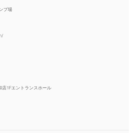
ンプ場　
m/
店1Fエントランスホール