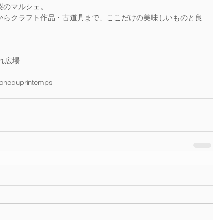
梨のマルシェ。
からクラフト作品・古道具まで、ここだけの美味しいものと良
れ広場
rcheduprintemps