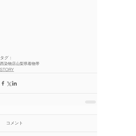
タグ：
西染物店
山梨県
着物
帯
STORY
コメント